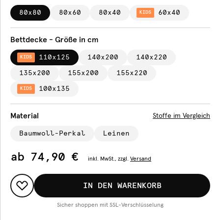
80x80
80x60
80x40
60x40
KIDS
Bettdecke - Größe in cm
110x125
140x200
140x220
KIDS
135x200
155x200
155x220
100x135
KIDS
Material
Stoffe im Vergleich
Baumwoll-Perkal
Leinen
ab
74,90 €
inkl.
MwSt., zzgl.
Versand
IN DEN WARENKORB
Sicher shoppen mit SSL-Verschlüsselung