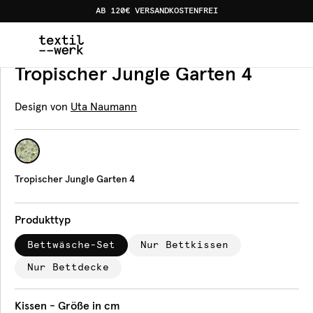
AB 120€ VERSANDKOSTENFREI
Home
Produkte
Bettwäsche
Tropischer Jungle Garte
Bettwäsche
Tropischer Jungle Garten 4
Design von
Uta Naumann
Tropischer Jungle Garten 4
Produkttyp
Bettwäsche-Set
Nur Bettkissen
Nur Bettdecke
Kissen - Größe in cm