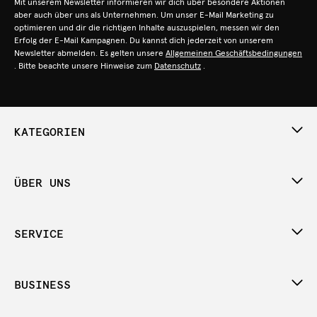
Mit unserem Newsletter informieren wir dich über besondere Aktionen
aber auch über uns als Unternehmen. Um unser E-Mail Marketing zu
optimieren und dir die richtigen Inhalte auszuspielen, messen wir den
Erfolg der E-Mail Kampagnen. Du kannst dich jederzeit von unserem
Newsletter abmelden. Es gelten unsere
Allgemeinen Geschäftsbedingungen
. Bitte beachte unsere Hinweise zum
Datenschutz
.
KATEGORIEN
ÜBER UNS
SERVICE
BUSINESS