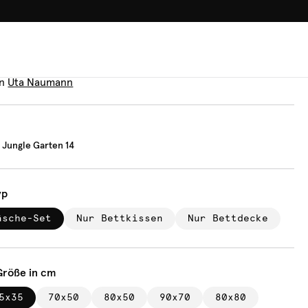
100.000+ GLÜCKLICHE KUN
äsche
ischer Jungle Garten 14
n
Uta Naumann
 Jungle Garten 14
yp
äsche-Set
Nur Bettkissen
Nur Bettdecke
Größe in cm
5x35
70x50
80x50
90x70
80x80