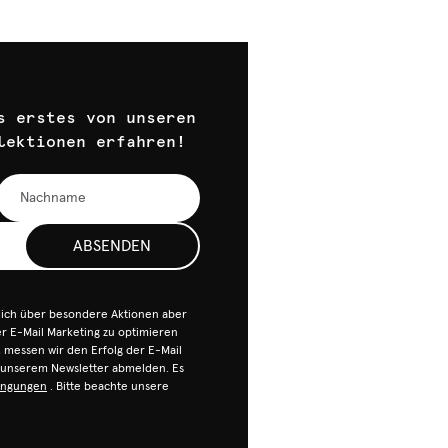
s erstes von unseren
lektionen erfahren!
ABSENDEN
dich über besondere Aktionen aber
 E-Mail Marketing zu optimieren
n, messen wir den Erfolg der E-Mail
n unserem Newsletter abmelden. Es
ingungen
. Bitte beachte unsere