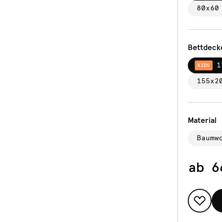
80x60
Bettdeck
1
KIDS
155x2
Material
Baumw
ab
6