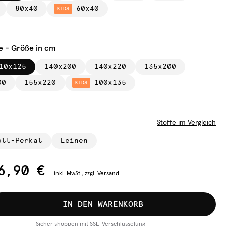
80x40
60x40
KIDS
e - Größe in cm
10x125
140x200
140x220
135x200
00
155x220
100x135
KIDS
Stoffe im Vergleich
oll-Perkal
Leinen
6,90 €
inkl.
MwSt., zzgl.
Versand
IN DEN WARENKORB
Sicher shoppen mit SSL-Verschlüsselung