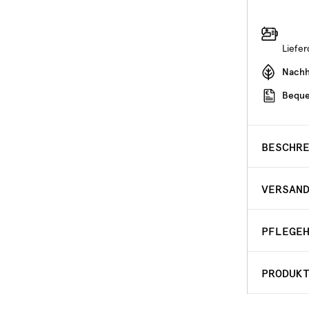
Liefe
Nachha
Beque
BESCHR
VERSAN
PFLEGE
PRODUK