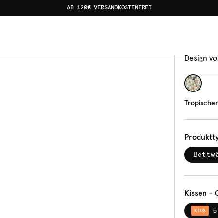
AB 120€ VERSANDKOSTENFREI
rten 14
Bettw
Trop
Design vo
Tropischer
Produktt
Bettw
Kissen - 
5
KIDS