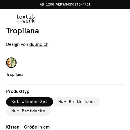
AB 120€ VERSANDKOSTENFREI
Home
Produkte
Bettwäsche
Tropilana
Bettwäsche
Tropilana
Design von
duundich
Tropilana
Produkttyp
Bettwäsche-Set
Nur Bettkissen
Nur Bettdecke
Kissen - Größe in cm