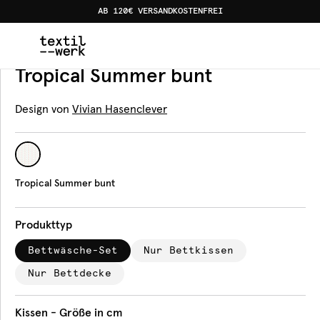
AB 120€ VERSANDKOSTENFREI
Home
Produkte
Bettwäsche
Tropical Summer bunt
Bettwäsche
Tropical Summer bunt
Design von
Vivian Hasenclever
Tropical Summer bunt
Produkttyp
Bettwäsche-Set
Nur Bettkissen
Nur Bettdecke
Kissen - Größe in cm