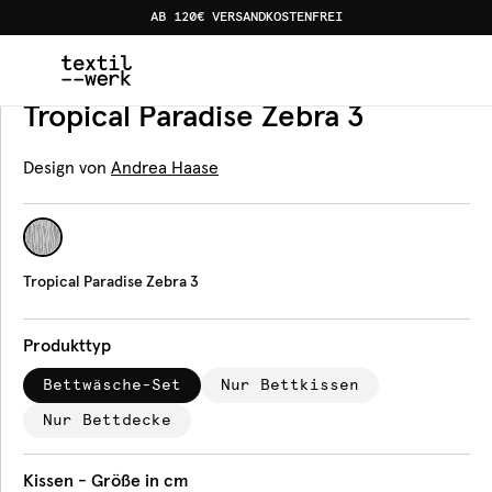
AB 120€ VERSANDKOSTENFREI
Home
Produkte
Bettwäsche
Tropical Paradise Zebra 
Bettwäsche
Tropical Paradise Zebra 3
Design von
Andrea Haase
Tropical Paradise Zebra 3
Produkttyp
Bettwäsche-Set
Nur Bettkissen
Nur Bettdecke
Kissen - Größe in cm