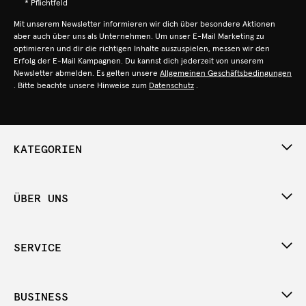
* Pflichtfeld
Mit unserem Newsletter informieren wir dich über besondere Aktionen
aber auch über uns als Unternehmen. Um unser E-Mail Marketing zu
optimieren und dir die richtigen Inhalte auszuspielen, messen wir den
Erfolg der E-Mail Kampagnen. Du kannst dich jederzeit von unserem
Newsletter abmelden. Es gelten unsere
Allgemeinen Geschäftsbedingungen
. Bitte beachte unsere Hinweise zum
Datenschutz
.
KATEGORIEN
ÜBER UNS
SERVICE
BUSINESS