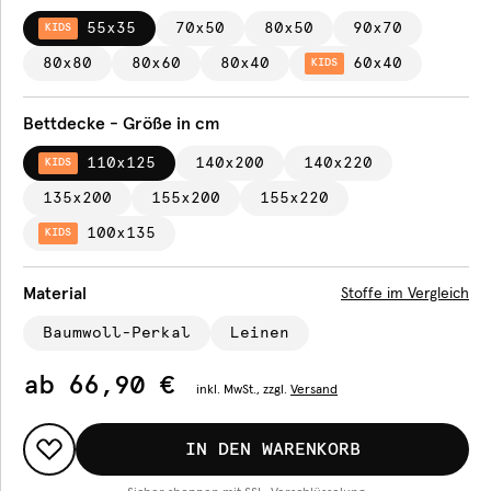
55x35
70x50
80x50
90x70
KIDS
80x80
80x60
80x40
60x40
KIDS
Bettdecke - Größe in cm
110x125
140x200
140x220
KIDS
135x200
155x200
155x220
100x135
KIDS
Material
Stoffe im Vergleich
Baumwoll-Perkal
Leinen
ab
66,90 €
inkl.
MwSt., zzgl.
Versand
IN DEN WARENKORB