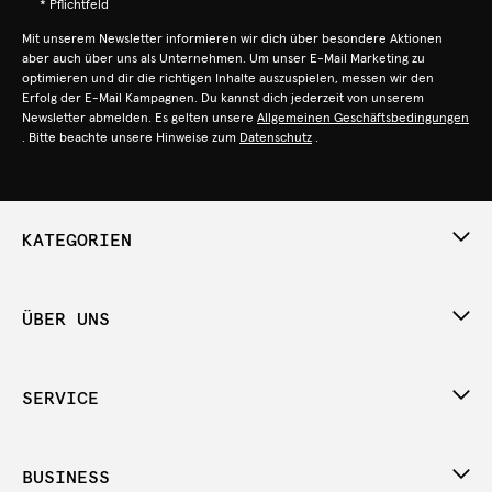
* Pflichtfeld
Mit unserem Newsletter informieren wir dich über besondere Aktionen
aber auch über uns als Unternehmen. Um unser E-Mail Marketing zu
optimieren und dir die richtigen Inhalte auszuspielen, messen wir den
Erfolg der E-Mail Kampagnen. Du kannst dich jederzeit von unserem
Newsletter abmelden. Es gelten unsere
Allgemeinen Geschäftsbedingungen
. Bitte beachte unsere Hinweise zum
Datenschutz
.
KATEGORIEN
ÜBER UNS
SERVICE
BUSINESS