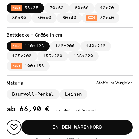
55x35
70x50
80x50
90x70
KIDS
80x80
80x60
80x40
60x40
KIDS
Bettdecke - Größe in cm
110x125
140x200
140x220
KIDS
135x200
155x200
155x220
100x135
KIDS
Material
Stoffe im Vergleich
Baumwoll-Perkal
Leinen
ab
66,90 €
inkl.
MwSt., zzgl.
Versand
IN DEN WARENKORB