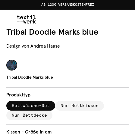
AB 120€ VERSANDKOSTENFREI
Home
Produkte
Bettwäsche
Tribal Doodle Marks blue
Bettwäsche
Tribal Doodle Marks blue
Design von
Andrea Haase
Tribal Doodle Marks blue
Produkttyp
Bettwäsche-Set
Nur Bettkissen
Nur Bettdecke
Kissen - Größe in cm