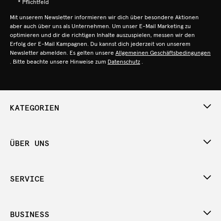
* Pflichtfeld
Mit unserem Newsletter informieren wir dich über besondere Aktionen
aber auch über uns als Unternehmen. Um unser E-Mail Marketing zu
optimieren und dir die richtigen Inhalte auszuspielen, messen wir den
Erfolg der E-Mail Kampagnen. Du kannst dich jederzeit von unserem
Newsletter abmelden. Es gelten unsere
Allgemeinen Geschäftsbedingungen
. Bitte beachte unsere Hinweise zum
Datenschutz
.
KATEGORIEN
ÜBER UNS
SERVICE
BUSINESS