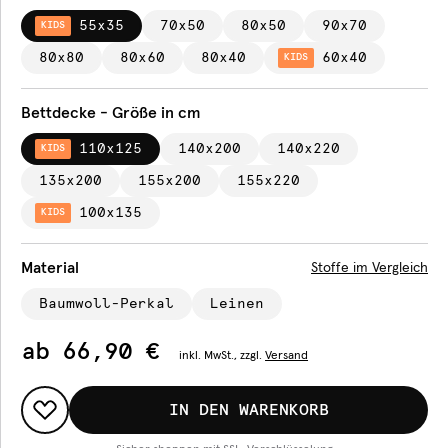
55x35
70x50
80x50
90x70
KIDS
80x80
80x60
80x40
60x40
KIDS
Bettdecke - Größe in cm
110x125
140x200
140x220
KIDS
135x200
155x200
155x220
100x135
KIDS
Material
Stoffe im Vergleich
Baumwoll-Perkal
Leinen
ab
66,90 €
inkl.
MwSt., zzgl.
Versand
IN DEN WARENKORB