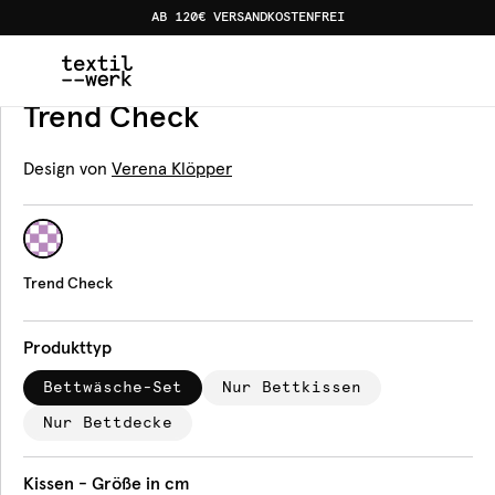
AB 120€ VERSANDKOSTENFREI
Home
Produkte
Bettwäsche
Trend Check
Bettwäsche
Trend Check
Design von
Verena Klöpper
Trend Check
Produkttyp
Bettwäsche-Set
Nur Bettkissen
Nur Bettdecke
Kissen - Größe in cm