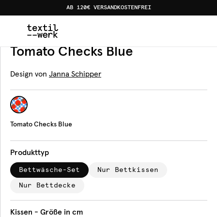
AB 120€ VERSANDKOSTENFREI
Home
Produkte
Bettwäsche
Tomato Checks Blue
Bettwäsche
Tomato Checks Blue
Design von
Janna Schipper
Tomato Checks Blue
Produkttyp
Bettwäsche-Set
Nur Bettkissen
Nur Bettdecke
Kissen - Größe in cm