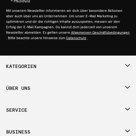
* Pflichtfeld
Mit unserem Newsletter informieren wir dich über besondere Aktionen
aber auch über uns als Unternehmen. Um unser E-Mail Marketing zu
optimieren und dir die richtigen Inhalte auszuspielen, messen wir den
Erfolg der E-Mail Kampagnen. Du kannst dich jederzeit von unserem
Newsletter abmelden. Es gelten unsere
Allgemeinen Geschäftsbedingungen
. Bitte beachte unsere Hinweise zum
Datenschutz
.
KATEGORIEN
ÜBER UNS
SERVICE
BUSINESS