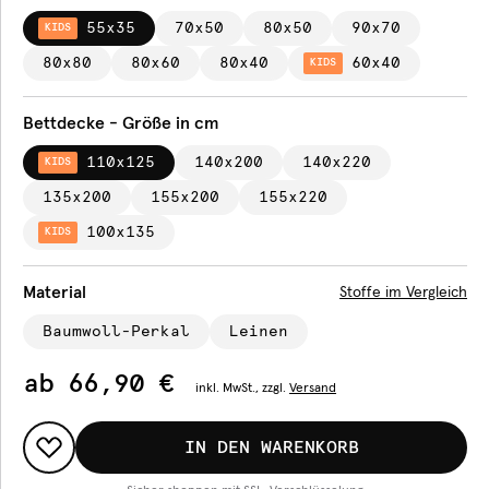
55x35
70x50
80x50
90x70
KIDS
80x80
80x60
80x40
60x40
KIDS
Bettdecke - Größe in cm
110x125
140x200
140x220
KIDS
135x200
155x200
155x220
100x135
KIDS
Material
Stoffe im Vergleich
Baumwoll-Perkal
Leinen
ab
66,90 €
inkl.
MwSt., zzgl.
Versand
IN DEN WARENKORB