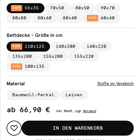
55x35
70x50
80x50
90x70
KIDS
80x80
80x60
80x40
60x40
KIDS
Bettdecke - Größe in cm
110x125
140x200
140x220
KIDS
135x200
155x200
155x220
100x135
KIDS
Material
Stoffe im Vergleich
Baumwoll-Perkal
Leinen
ab
66,90 €
inkl.
MwSt., zzgl.
Versand
IN DEN WARENKORB