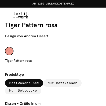
AB 120€ VERSANDKOSTENFREI
Home
Produkte
Bettwäsche
Tiger Pattern rosa
Bettwäsche
Tiger Pattern rosa
Design von
Andrea Liesert
Tiger Pattern rosa
Produkttyp
Bettwäsche-Set
Nur Bettkissen
Nur Bettdecke
Kissen - Größe in cm