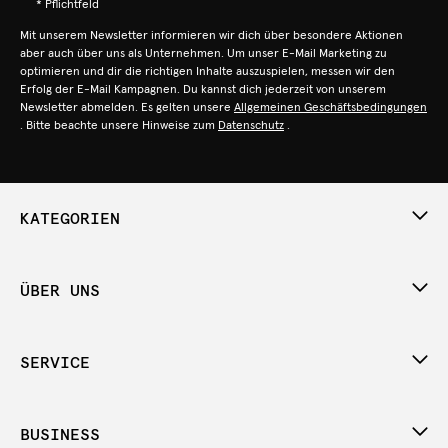
* Pflichtfeld
Mit unserem Newsletter informieren wir dich über besondere Aktionen
aber auch über uns als Unternehmen. Um unser E-Mail Marketing zu
optimieren und dir die richtigen Inhalte auszuspielen, messen wir den
Erfolg der E-Mail Kampagnen. Du kannst dich jederzeit von unserem
Newsletter abmelden. Es gelten unsere
Allgemeinen Geschäftsbedingungen
. Bitte beachte unsere Hinweise zum
Datenschutz
.
KATEGORIEN
ÜBER UNS
SERVICE
BUSINESS