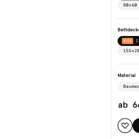
80x60
Bettdeck
1
KIDS
155x2
Material
Baumw
ab
6