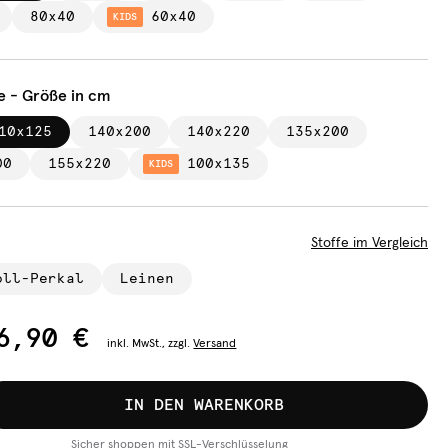
80x40
60x40
KIDS
e - Größe in cm
10x125
140x200
140x220
135x200
00
155x220
100x135
KIDS
Stoffe im Vergleich
oll-Perkal
Leinen
6,90 €
inkl.
MwSt., zzgl.
Versand
IN DEN WARENKORB
Sicher shoppen mit SSL-Verschlüsselung