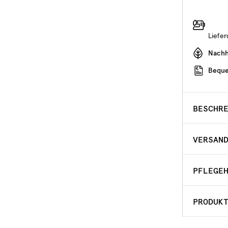
Liefe
Nachha
Beque
BESCHR
VERSAN
PFLEGE
PRODUK