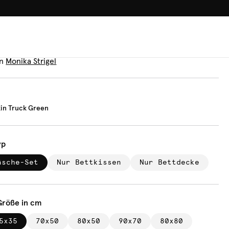
100.000+ GLÜCKLICHE KUN
äsche
 Pumpkin Truck Green
n
Monika Strigel
in Truck Green
yp
äsche-Set
Nur Bettkissen
Nur Bettdecke
Größe in cm
5x35
70x50
80x50
90x70
80x80