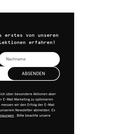
s erstes von unseren
lektionen erfahren!
ABSENDEN
dich über besondere Aktionen aber
 E-Mail Marketing zu optimieren
n, messen wir den Erfolg der E-Mail
n unserem Newsletter abmelden. Es
ingungen
. Bitte beachte unsere