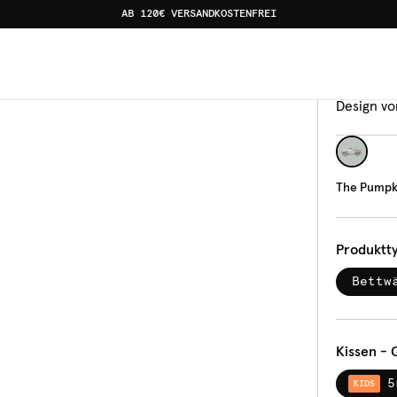
AB 120€ VERSANDKOSTENFREI
Green
Bettw
The
Design vo
The Pumpk
Produktt
Bettw
Kissen - 
5
KIDS