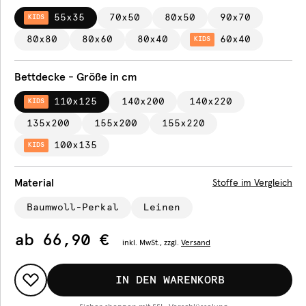
55x35
70x50
80x50
90x70
KIDS
80x80
80x60
80x40
60x40
KIDS
Bettdecke - Größe in cm
110x125
140x200
140x220
KIDS
135x200
155x200
155x220
100x135
KIDS
Material
Stoffe im Vergleich
Baumwoll-Perkal
Leinen
ab
66,90 €
inkl.
MwSt., zzgl.
Versand
IN DEN WARENKORB