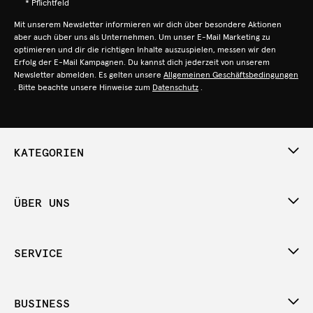
* Pflichtfeld
Mit unserem Newsletter informieren wir dich über besondere Aktionen
aber auch über uns als Unternehmen. Um unser E-Mail Marketing zu
optimieren und dir die richtigen Inhalte auszuspielen, messen wir den
Erfolg der E-Mail Kampagnen. Du kannst dich jederzeit von unserem
Newsletter abmelden. Es gelten unsere
Allgemeinen Geschäftsbedingungen
. Bitte beachte unsere Hinweise zum
Datenschutz
.
KATEGORIEN
ÜBER UNS
SERVICE
BUSINESS