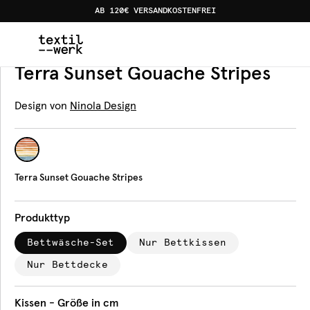
AB 120€ VERSANDKOSTENFREI
Home
Produkte
Bettwäsche
Terra Sunset Gouache St
Bettwäsche
Terra Sunset Gouache Stripes
Design von
Ninola Design
Terra Sunset Gouache Stripes
Produkttyp
Bettwäsche-Set
Nur Bettkissen
Nur Bettdecke
Kissen - Größe in cm