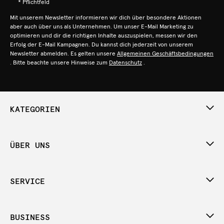
* Pflichtfeld
Mit unserem Newsletter informieren wir dich über besondere Aktionen
aber auch über uns als Unternehmen. Um unser E-Mail Marketing zu
optimieren und dir die richtigen Inhalte auszuspielen, messen wir den
Erfolg der E-Mail Kampagnen. Du kannst dich jederzeit von unserem
Newsletter abmelden. Es gelten unsere
Allgemeinen Geschäftsbedingungen
. Bitte beachte unsere Hinweise zum
Datenschutz
.
KATEGORIEN
ÜBER UNS
SERVICE
BUSINESS