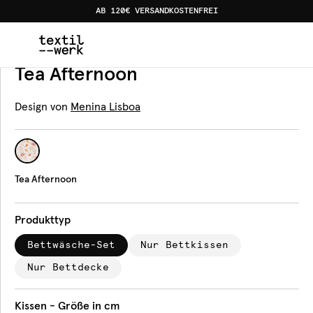
AB 120€ VERSANDKOSTENFREI
Home
Produkte
Bettwäsche
Tea Afternoon
Bettwäsche
Tea Afternoon
Design von
Menina Lisboa
Tea Afternoon
Produkttyp
Bettwäsche-Set
Nur Bettkissen
Nur Bettdecke
Kissen - Größe in cm