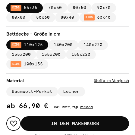
55x35
70x50
80x50
90x70
KIDS
80x80
80x60
80x40
60x40
KIDS
Bettdecke - Größe in cm
110x125
140x200
140x220
KIDS
135x200
155x200
155x220
100x135
KIDS
Material
Stoffe im Vergleich
Baumwoll-Perkal
Leinen
ab
66,90 €
inkl.
MwSt., zzgl.
Versand
IN DEN WARENKORB