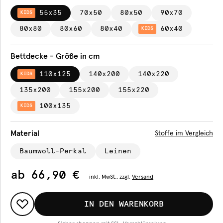
55x35
70x50
80x50
90x70
KIDS
80x80
80x60
80x40
60x40
KIDS
Bettdecke - Größe in cm
110x125
140x200
140x220
KIDS
135x200
155x200
155x220
100x135
KIDS
Material
Stoffe im Vergleich
Baumwoll-Perkal
Leinen
ab
66,90 €
inkl.
MwSt., zzgl.
Versand
IN DEN WARENKORB