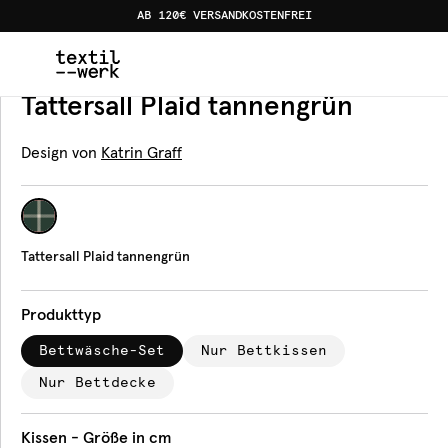
AB 120€ VERSANDKOSTENFREI
Home
Produkte
Bettwäsche
Tattersall Plaid tanneng
Bettwäsche
Tattersall Plaid tannengrün
Design von
Katrin Graff
Tattersall Plaid tannengrün
Produkttyp
Bettwäsche-Set
Nur Bettkissen
Nur Bettdecke
Kissen - Größe in cm