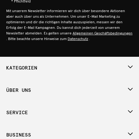
* Pflichtfeld
Mit unserem Newsletter informieren wir dich über besondere Aktionen
aber auch über uns als Unternehmen. Um unser E-Mail Marketing zu
optimieren und dir die richtigen Inhalte auszuspielen, messen wir den
Erfolg der E-Mail Kampagnen. Du kannst dich jederzeit von unserem
Newsletter abmelden. Es gelten unsere
Allgemeinen Geschäftsbedingungen
. Bitte beachte unsere Hinweise zum
Datenschutz
.
KATEGORIEN
ÜBER UNS
SERVICE
BUSINESS