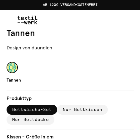
AB 120€ VERSANDKOSTENFREI
Home
Produkte
Bettwäsche
Tannen
Bettwäsche
Tannen
Design von
duundich
Tannen
Produkttyp
Bettwäsche-Set
Nur Bettkissen
Nur Bettdecke
Kissen - Größe in cm