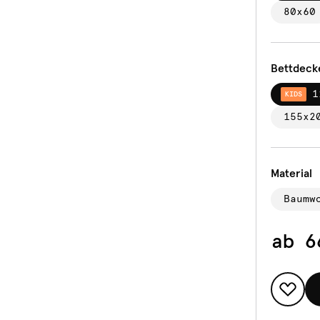
80x60
Bettdeck
1
KIDS
155x2
Material
Baumw
ab
6