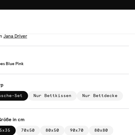
100.000+ GLÜCKLICHE KUN
äsche
t Stripes Blue Pink
n
Jana Driver
pes Blue Pink
yp
äsche-Set
Nur Bettkissen
Nur Bettdecke
Größe in cm
5x35
70x50
80x50
90x70
80x80