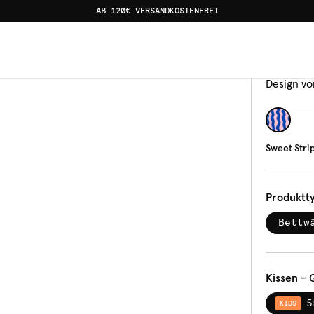
AB 120€ VERSANDKOSTENFREI
ink
Bettw
Swee
Design vo
Sweet Stri
Produktt
Bettw
Kissen - 
5
KIDS