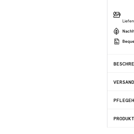
Liefe
Nachha
Beque
BESCHR
VERSAN
PFLEGE
PRODUK