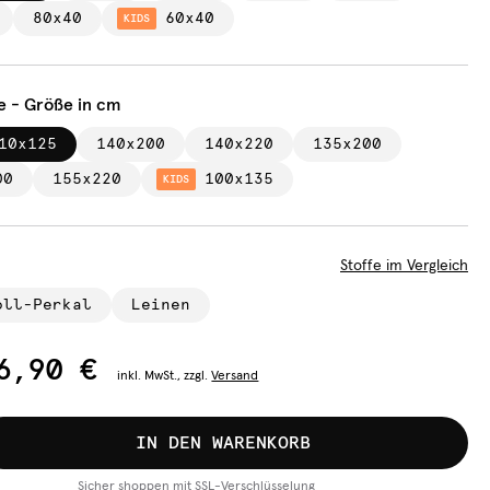
80x40
60x40
KIDS
e - Größe in cm
10x125
140x200
140x220
135x200
00
155x220
100x135
KIDS
Stoffe im Vergleich
oll-Perkal
Leinen
6,90 €
inkl.
MwSt., zzgl.
Versand
IN DEN WARENKORB
Sicher shoppen mit SSL-Verschlüsselung