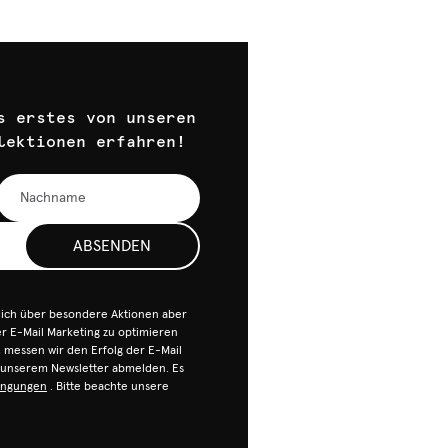
s erstes von unseren
lektionen erfahren!
ABSENDEN
dich über besondere Aktionen aber
 E-Mail Marketing zu optimieren
n, messen wir den Erfolg der E-Mail
n unserem Newsletter abmelden. Es
ingungen
. Bitte beachte unsere