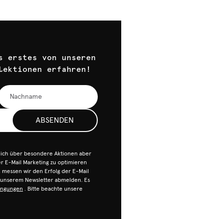
s erstes von unseren
lektionen erfahren!
ABSENDEN
dich über besondere Aktionen aber
 E-Mail Marketing zu optimieren
n, messen wir den Erfolg der E-Mail
n unserem Newsletter abmelden. Es
ingungen
. Bitte beachte unsere