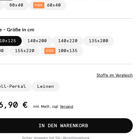
80x40
60x40
KIDS
e - Größe in cm
10x125
140x200
140x220
135x200
00
155x220
100x135
KIDS
Stoffe im Vergleich
oll-Perkal
Leinen
6,90 €
inkl.
MwSt., zzgl.
Versand
IN DEN WARENKORB
Sicher shoppen mit SSL-Verschlüsselung