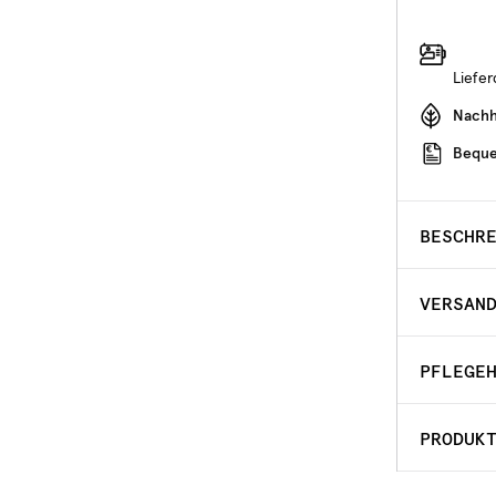
Liefe
Nachha
Beque
BESCHR
VERSAN
PFLEGE
PRODUK