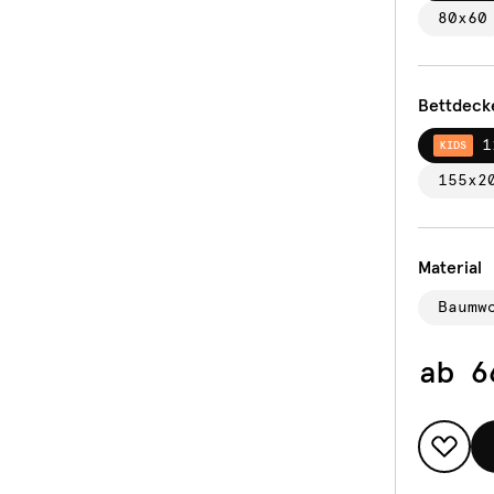
80x60
Bettdeck
1
KIDS
155x2
Material
Baumw
ab
6