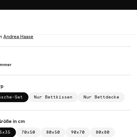
100.000+ GLÜCKLICHE KUN
äsche
dish Summer
n
Andrea Haase
Summer
yp
äsche-Set
Nur Bettkissen
Nur Bettdecke
Größe in cm
5x35
70x50
80x50
90x70
80x80