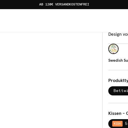
AB 120€ VERSANDKOSTENFREI
Bettw
Swe
Design vo
Swedish 
Produktt
Bettw
Kissen - 
5
KIDS