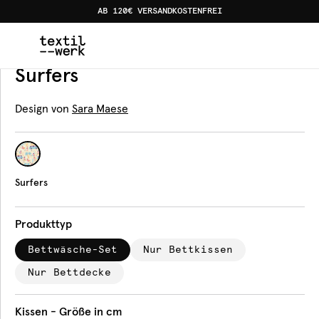
AB 120€ VERSANDKOSTENFREI
Home
Produkte
Bettwäsche
Surfers
Bettwäsche
Surfers
Design von
Sara Maese
Surfers
Produkttyp
Bettwäsche-Set
Nur Bettkissen
Nur Bettdecke
Kissen - Größe in cm