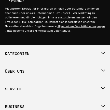
* Pflichtfeld
Mit unserem Newsletter informieren wir dich über besondere Aktionen
aber auch über uns als Unternehmen. Um unser E-Mail Marketing zu
optimieren und dir die richtigen Inhalte auszuspielen, messen wir den
Erfolg der E-Mail Kampagnen. Du kannst dich jederzeit von unserem
Newsletter abmelden. Es gelten unsere
Allgemeinen Geschäftsbedingungen
. Bitte beachte unsere Hinweise zum
Datenschutz
.
KATEGORIEN
ÜBER UNS
SERVICE
BUSINESS