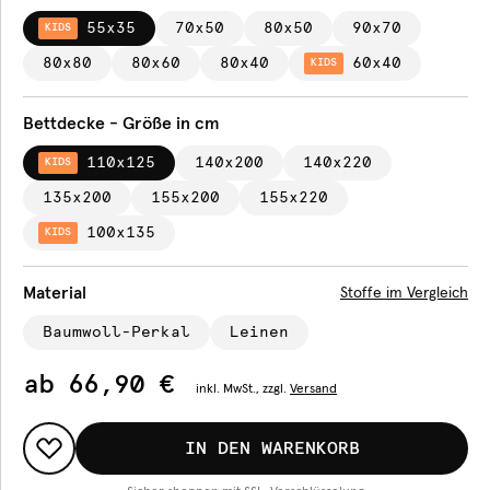
55x35
70x50
80x50
90x70
KIDS
80x80
80x60
80x40
60x40
KIDS
Bettdecke - Größe in cm
110x125
140x200
140x220
KIDS
135x200
155x200
155x220
100x135
KIDS
Material
Stoffe im Vergleich
Baumwoll-Perkal
Leinen
ab
66,90 €
inkl.
MwSt., zzgl.
Versand
IN DEN WARENKORB