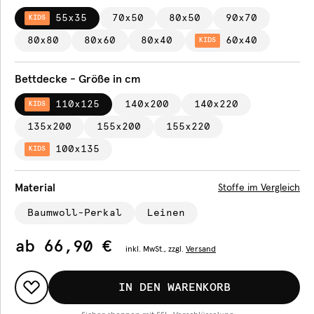
55x35
70x50
80x50
90x70
KIDS
80x80
80x60
80x40
60x40
KIDS
Bettdecke - Größe in cm
110x125
140x200
140x220
KIDS
135x200
155x200
155x220
100x135
KIDS
Material
Stoffe im Vergleich
Baumwoll-Perkal
Leinen
ab
66,90 €
inkl.
MwSt., zzgl.
Versand
IN DEN WARENKORB