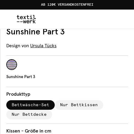
AB 120€ VERSANDKOSTENFREI
Home
Produkte
Bettwäsche
Sunshine Part 3
Bettwäsche
Sunshine Part 3
Design von
Ursula Tücks
Sunshine Part 3
Produkttyp
Bettwäsche-Set
Nur Bettkissen
Nur Bettdecke
Kissen - Größe in cm