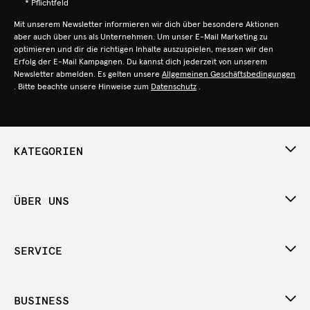
* Pflichtfeld
Mit unserem Newsletter informieren wir dich über besondere Aktionen
aber auch über uns als Unternehmen. Um unser E-Mail Marketing zu
optimieren und dir die richtigen Inhalte auszuspielen, messen wir den
Erfolg der E-Mail Kampagnen. Du kannst dich jederzeit von unserem
Newsletter abmelden. Es gelten unsere
Allgemeinen Geschäftsbedingungen
. Bitte beachte unsere Hinweise zum
Datenschutz
.
KATEGORIEN
ÜBER UNS
SERVICE
BUSINESS