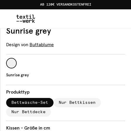
AB 120€ VERSANDKOSTENFREI
Home
Produkte
Bettwäsche
Sunrise grey
Bettwäsche
Sunrise grey
Design von
Buttablume
Sunrise grey
Produkttyp
Bettwäsche-Set
Nur Bettkissen
Nur Bettdecke
Kissen - Größe in cm