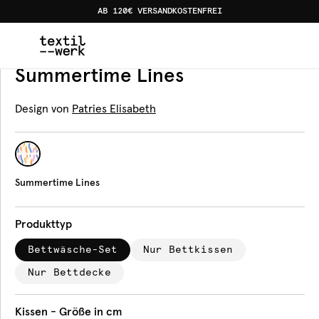
AB 120€ VERSANDKOSTENFREI
Home
Produkte
Bettwäsche
Summertime Lines
Bettwäsche
Summertime Lines
Design von
Patries Elisabeth
Summertime Lines
Produkttyp
Bettwäsche-Set
Nur Bettkissen
Nur Bettdecke
Kissen - Größe in cm