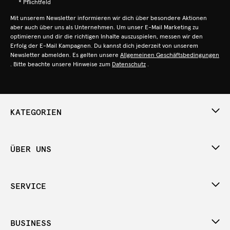
* Pflichtfeld
Mit unserem Newsletter informieren wir dich über besondere Aktionen
aber auch über uns als Unternehmen. Um unser E-Mail Marketing zu
optimieren und dir die richtigen Inhalte auszuspielen, messen wir den
Erfolg der E-Mail Kampagnen. Du kannst dich jederzeit von unserem
Newsletter abmelden. Es gelten unsere
Allgemeinen Geschäftsbedingungen
. Bitte beachte unsere Hinweise zum
Datenschutz
.
KATEGORIEN
ÜBER UNS
SERVICE
BUSINESS