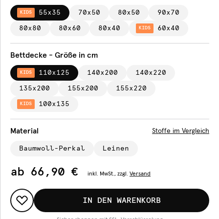
55x35
70x50
80x50
90x70
KIDS
80x80
80x60
80x40
60x40
KIDS
Bettdecke - Größe in cm
110x125
140x200
140x220
KIDS
135x200
155x200
155x220
100x135
KIDS
Material
Stoffe im Vergleich
Baumwoll-Perkal
Leinen
ab
66,90 €
inkl.
MwSt., zzgl.
Versand
IN DEN WARENKORB