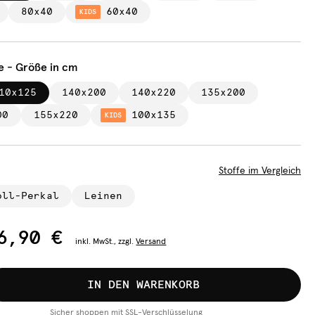
80x40
60x40
KIDS
e - Größe in cm
10x125
140x200
140x220
135x200
00
155x220
100x135
KIDS
Stoffe im Vergleich
oll-Perkal
Leinen
6,90 €
inkl.
MwSt., zzgl.
Versand
IN DEN WARENKORB
Sicher shoppen mit SSL-Verschlüsselung