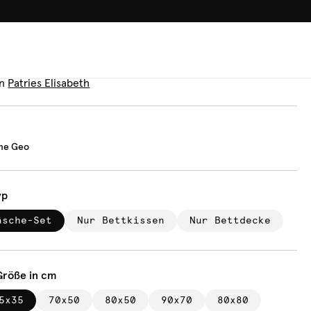
100.000+ GLÜCKLICHE KUN
äsche
mertime Geo
n
Patries Elisabeth
me Geo
yp
äsche-Set
Nur Bettkissen
Nur Bettdecke
Größe in cm
5x35
70x50
80x50
90x70
80x80