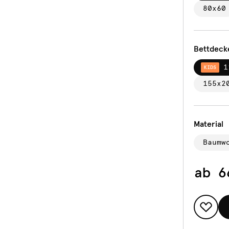
80x60
Bettdeck
1
KIDS
155x2
Material
Baumw
ab
6