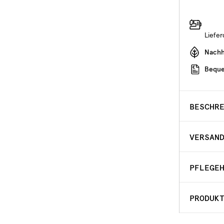
Liefe
Nachha
Beque
BESCHR
VERSAN
PFLEGE
PRODUK