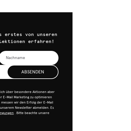
s erstes von unseren
lektionen erfahren!
ABSENDEN
dich über besondere Aktionen aber
 E-Mail Marketing zu optimieren
n, messen wir den Erfolg der E-Mail
n unserem Newsletter abmelden. Es
ingungen
. Bitte beachte unsere