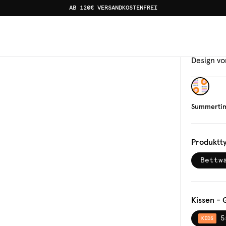
AB 120€ VERSANDKOSTENFREI
Bettw
Sum
Design vo
Summerti
Produktt
Bettw
Kissen - 
5
KIDS