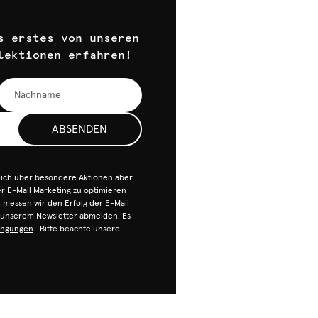
s erstes von unseren
lektionen erfahren!
ABSENDEN
dich über besondere Aktionen aber
 E-Mail Marketing zu optimieren
n, messen wir den Erfolg der E-Mail
n unserem Newsletter abmelden. Es
ingungen
. Bitte beachte unsere