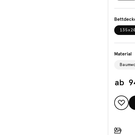
Bettdeck
135x2
Material
Baumw
ab
9