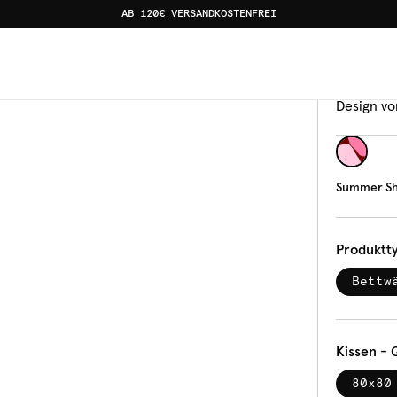
AB 120€ VERSANDKOSTENFREI
Bettw
Sum
Design vo
Summer Sh
Produktt
Bettw
Kissen - 
80x80