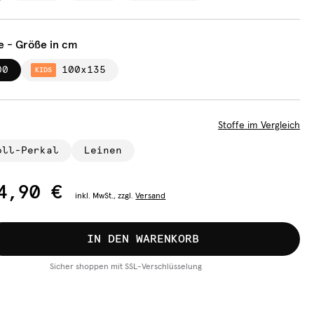
e - Größe in cm
00
100x135
KIDS
Stoffe im Vergleich
oll-Perkal
Leinen
4,90 €
inkl.
MwSt., zzgl.
Versand
IN DEN WARENKORB
Sicher shoppen mit SSL-Verschlüsselung