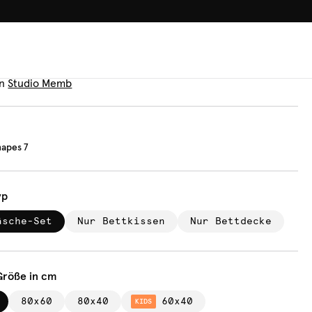
100.000+ GLÜCKLICHE KUN
äsche
mer Shapes 7
n
Studio Memb
apes 7
yp
äsche-Set
Nur Bettkissen
Nur Bettdecke
Größe in cm
80x60
80x40
60x40
KIDS