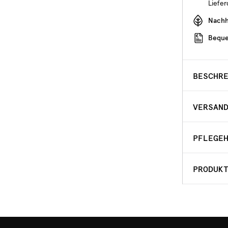
Liefe
Nachha
Beque
BESCHR
VERSAN
PFLEGE
PRODUK