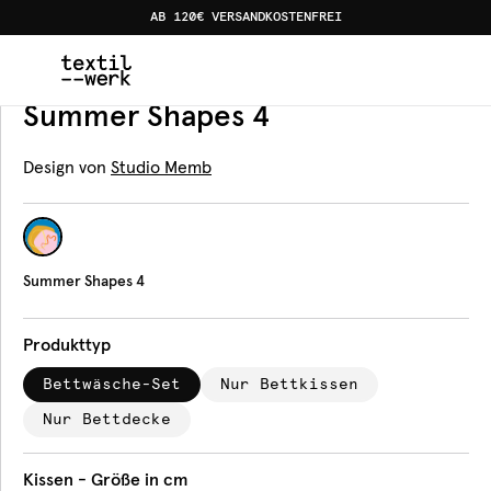
AB 120€ VERSANDKOSTENFREI
Home
Produkte
Bettwäsche
Summer Shapes 4
Bettwäsche
Summer Shapes 4
Design von
Studio Memb
Summer Shapes 4
Produkttyp
Bettwäsche-Set
Nur Bettkissen
Nur Bettdecke
Kissen - Größe in cm