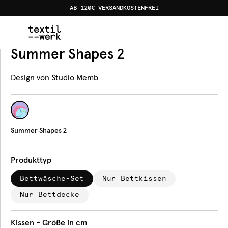
AB 120€ VERSANDKOSTENFREI
Home
Produkte
Bettwäsche
Summer Shapes 2
Bettwäsche
Summer Shapes 2
Design von
Studio Memb
Summer Shapes 2
Produkttyp
Bettwäsche-Set
Nur Bettkissen
Nur Bettdecke
Kissen - Größe in cm