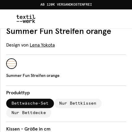
AB 120€ VERSANDKOSTENFREI
Home
Produkte
Bettwäsche
Summer Fun Streifen o
Bettwäsche
Summer Fun Streifen orange
Design von
Lena Yokota
Summer Fun Streifen orange
Produkttyp
Bettwäsche-Set
Nur Bettkissen
Nur Bettdecke
Kissen - Größe in cm