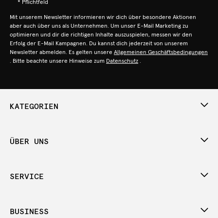
* Pflichtfeld
Mit unserem Newsletter informieren wir dich über besondere Aktionen
aber auch über uns als Unternehmen. Um unser E-Mail Marketing zu
optimieren und dir die richtigen Inhalte auszuspielen, messen wir den
Erfolg der E-Mail Kampagnen. Du kannst dich jederzeit von unserem
Newsletter abmelden. Es gelten unsere
Allgemeinen Geschäftsbedingungen
. Bitte beachte unsere Hinweise zum
Datenschutz
.
KATEGORIEN
ÜBER UNS
SERVICE
BUSINESS