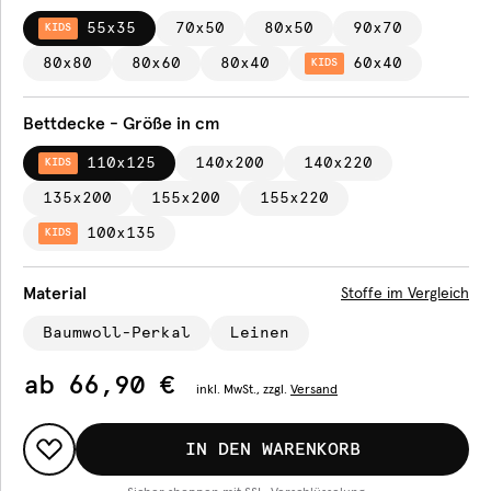
55x35
70x50
80x50
90x70
KIDS
80x80
80x60
80x40
60x40
KIDS
Bettdecke - Größe in cm
110x125
140x200
140x220
KIDS
135x200
155x200
155x220
100x135
KIDS
Material
Stoffe im Vergleich
Baumwoll-Perkal
Leinen
ab
66,90 €
inkl.
MwSt., zzgl.
Versand
IN DEN WARENKORB