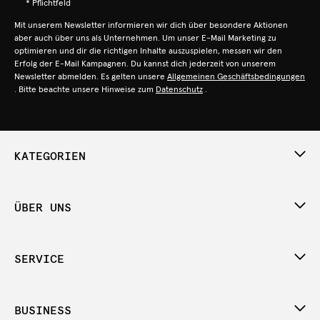
* Pflichtfeld
Mit unserem Newsletter informieren wir dich über besondere Aktionen
aber auch über uns als Unternehmen. Um unser E-Mail Marketing zu
optimieren und dir die richtigen Inhalte auszuspielen, messen wir den
Erfolg der E-Mail Kampagnen. Du kannst dich jederzeit von unserem
Newsletter abmelden. Es gelten unsere
Allgemeinen Geschäftsbedingungen
. Bitte beachte unsere Hinweise zum
Datenschutz
.
KATEGORIEN
ÜBER UNS
SERVICE
BUSINESS