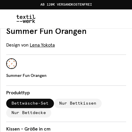
AB 120€ VERSANDKOSTENFREI
Home
Produkte
Bettwäsche
Summer Fun Orangen
Bettwäsche
Summer Fun Orangen
Design von
Lena Yokota
Summer Fun Orangen
Produkttyp
Bettwäsche-Set
Nur Bettkissen
Nur Bettdecke
Kissen - Größe in cm