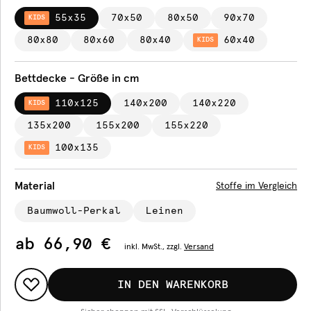
55x35
70x50
80x50
90x70
KIDS
80x80
80x60
80x40
60x40
KIDS
Bettdecke - Größe in cm
110x125
140x200
140x220
KIDS
135x200
155x200
155x220
100x135
KIDS
Material
Stoffe im Vergleich
Baumwoll-Perkal
Leinen
ab
66,90 €
inkl.
MwSt., zzgl.
Versand
IN DEN WARENKORB