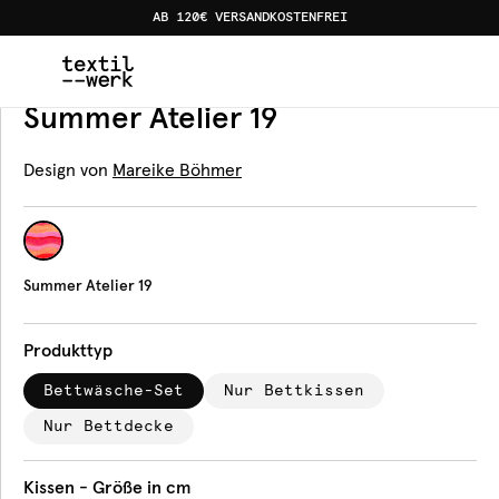
AB 120€ VERSANDKOSTENFREI
Home
Produkte
Bettwäsche
Summer Atelier 19
Bettwäsche
Summer Atelier 19
Design von
Mareike Böhmer
Summer Atelier 19
Produkttyp
Bettwäsche-Set
Nur Bettkissen
Nur Bettdecke
Kissen - Größe in cm