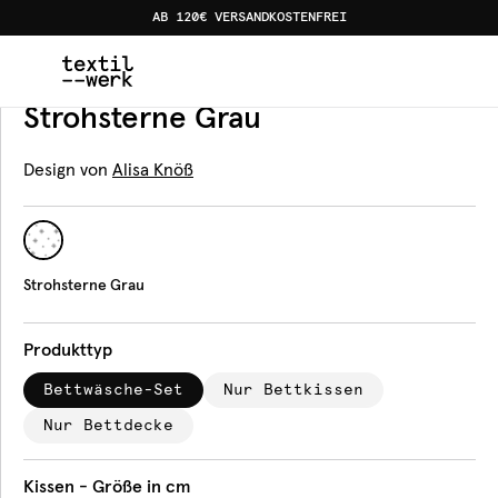
AB 120€ VERSANDKOSTENFREI
Home
Produkte
Bettwäsche
Strohsterne Grau
Bettwäsche
Strohsterne Grau
Design von
Alisa Knöß
Strohsterne Grau
Produkttyp
Bettwäsche-Set
Nur Bettkissen
Nur Bettdecke
Kissen - Größe in cm