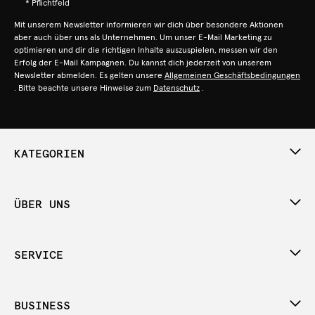
* Pflichtfeld
Mit unserem Newsletter informieren wir dich über besondere Aktionen
aber auch über uns als Unternehmen. Um unser E-Mail Marketing zu
optimieren und dir die richtigen Inhalte auszuspielen, messen wir den
Erfolg der E-Mail Kampagnen. Du kannst dich jederzeit von unserem
Newsletter abmelden. Es gelten unsere
Allgemeinen Geschäftsbedingungen
. Bitte beachte unsere Hinweise zum
Datenschutz
.
KATEGORIEN
ÜBER UNS
SERVICE
BUSINESS