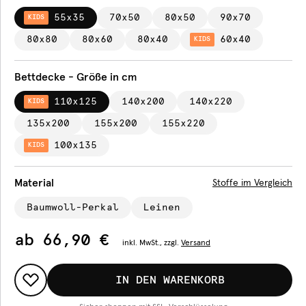
55x35
70x50
80x50
90x70
KIDS
80x80
80x60
80x40
60x40
KIDS
Bettdecke - Größe in cm
110x125
140x200
140x220
KIDS
135x200
155x200
155x220
100x135
KIDS
Material
Stoffe im Vergleich
Baumwoll-Perkal
Leinen
ab
66,90 €
inkl.
MwSt., zzgl.
Versand
IN DEN WARENKORB