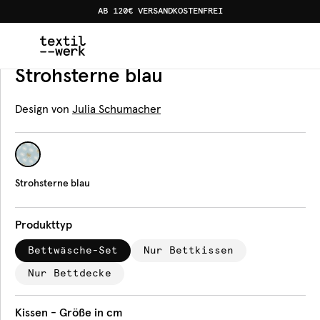
AB 120€ VERSANDKOSTENFREI
Home
Produkte
Bettwäsche
Strohsterne blau
Bettwäsche
Strohsterne blau
Design von
Julia Schumacher
Strohsterne blau
Produkttyp
Bettwäsche-Set
Nur Bettkissen
Nur Bettdecke
Kissen - Größe in cm