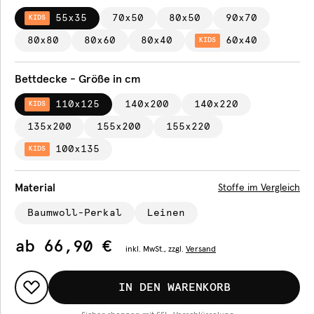
55x35
70x50
80x50
90x70
KIDS
80x80
80x60
80x40
60x40
KIDS
Bettdecke - Größe in cm
110x125
140x200
140x220
KIDS
135x200
155x200
155x220
100x135
KIDS
Material
Stoffe im Vergleich
Baumwoll-Perkal
Leinen
ab
66,90 €
inkl.
MwSt., zzgl.
Versand
IN DEN WARENKORB