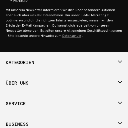
* Pflichtfeld
Mit unserem Newsletter informieren wir dich über besondere Aktionen
aber auch über uns als Unternehmen. Um unser E-Mail Marketing zu
optimieren und dir die richtigen Inhalte auszuspielen, messen wir den
Erfolg der E-Mail Kampagnen. Du kannst dich jederzeit von unserem
Newsletter abmelden. Es gelten unsere
Allgemeinen Geschäftsbedingungen
. Bitte beachte unsere Hinweise zum
Datenschutz
.
KATEGORIEN
ÜBER UNS
SERVICE
BUSINESS