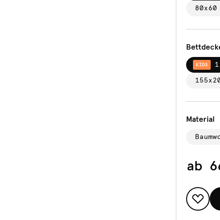
80x60
Bettdeck
1
KIDS
155x2
Material
Baumw
ab
6