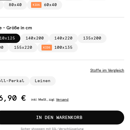
80x40
60x40
KIDS
e - Größe in cm
10x125
140x200
140x220
135x200
00
155x220
100x135
KIDS
Stoffe im Vergleich
oll-Perkal
Leinen
6,90 €
inkl.
MwSt., zzgl.
Versand
IN DEN WARENKORB
Sicher shoppen mit SSL-Verschlüsselung