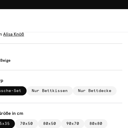
100.000+ GLÜCKLICHE KUN
äsche
h Karo Beige
n
Alisa Knöß
 Beige
yp
äsche-Set
Nur Bettkissen
Nur Bettdecke
Größe in cm
5x35
70x50
80x50
90x70
80x80