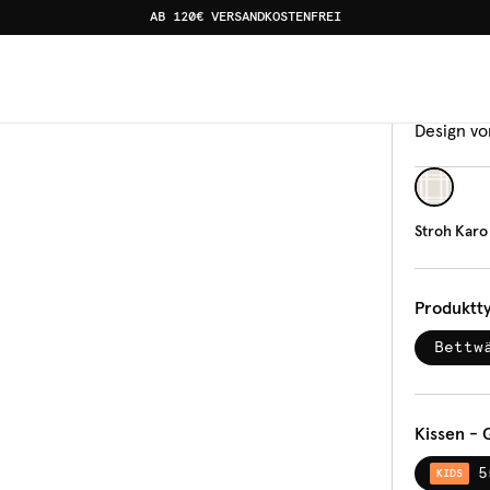
AB 120€ VERSANDKOSTENFREI
Bettw
Stro
Design vo
Stroh Karo
Produktt
Bettw
Kissen - 
5
KIDS