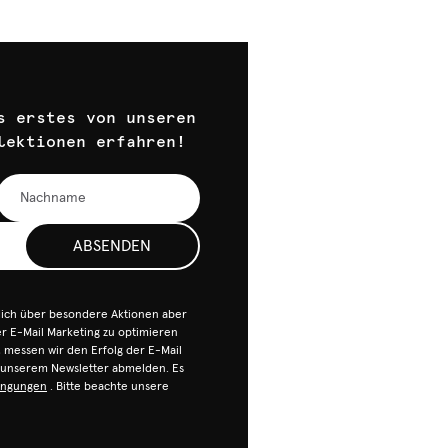
s erstes von unseren
lektionen erfahren!
ABSENDEN
dich über besondere Aktionen aber
 E-Mail Marketing zu optimieren
n, messen wir den Erfolg der E-Mail
n unserem Newsletter abmelden. Es
ingungen
. Bitte beachte unsere