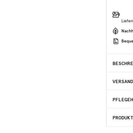
Liefe
Nachha
Beque
BESCHR
VERSAN
PFLEGE
PRODUK