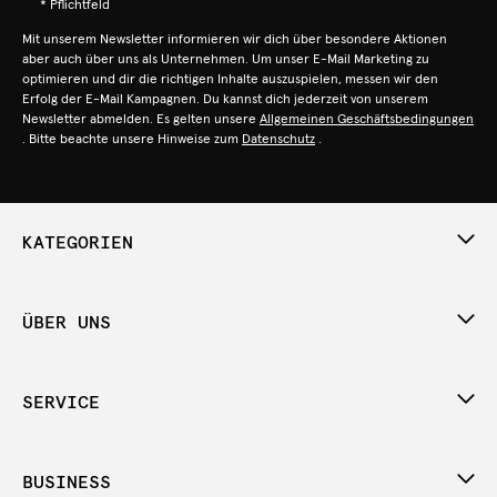
* Pflichtfeld
Mit unserem Newsletter informieren wir dich über besondere Aktionen
aber auch über uns als Unternehmen. Um unser E-Mail Marketing zu
optimieren und dir die richtigen Inhalte auszuspielen, messen wir den
Erfolg der E-Mail Kampagnen. Du kannst dich jederzeit von unserem
Newsletter abmelden. Es gelten unsere
Allgemeinen Geschäftsbedingungen
. Bitte beachte unsere Hinweise zum
Datenschutz
.
KATEGORIEN
ÜBER UNS
SERVICE
BUSINESS