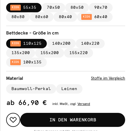
55x35
70x50
80x50
90x70
KIDS
80x80
80x60
80x40
60x40
KIDS
Bettdecke - Größe in cm
110x125
140x200
140x220
KIDS
135x200
155x200
155x220
100x135
KIDS
Material
Stoffe im Vergleich
Baumwoll-Perkal
Leinen
ab
66,90 €
inkl.
MwSt., zzgl.
Versand
IN DEN WARENKORB