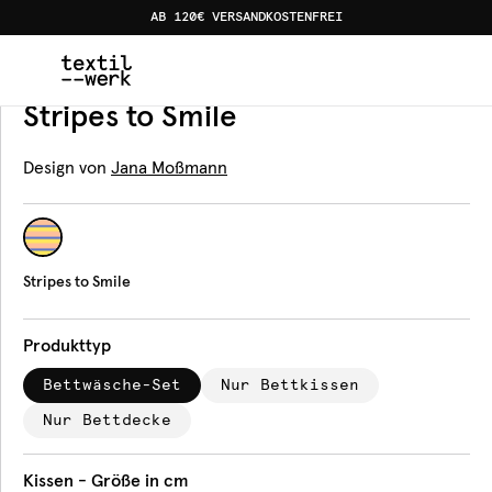
AB 120€ VERSANDKOSTENFREI
Home
Produkte
Bettwäsche
Stripes to Smile
Bettwäsche
Stripes to Smile
Design von
Jana Moßmann
Stripes to Smile
Produkttyp
Bettwäsche-Set
Nur Bettkissen
Nur Bettdecke
Kissen - Größe in cm