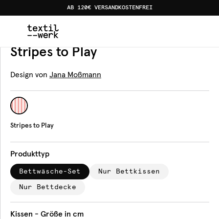
AB 120€ VERSANDKOSTENFREI
Home
Produkte
Bettwäsche
Stripes to Play
Bettwäsche
Stripes to Play
Design von
Jana Moßmann
Stripes to Play
Produkttyp
Bettwäsche-Set
Nur Bettkissen
Nur Bettdecke
Kissen - Größe in cm