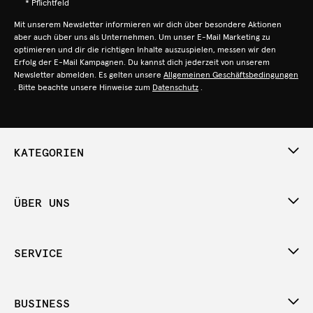
* Pflichtfeld
Mit unserem Newsletter informieren wir dich über besondere Aktionen
aber auch über uns als Unternehmen. Um unser E-Mail Marketing zu
optimieren und dir die richtigen Inhalte auszuspielen, messen wir den
Erfolg der E-Mail Kampagnen. Du kannst dich jederzeit von unserem
Newsletter abmelden. Es gelten unsere
Allgemeinen Geschäftsbedingungen
. Bitte beachte unsere Hinweise zum
Datenschutz
.
KATEGORIEN
ÜBER UNS
SERVICE
BUSINESS