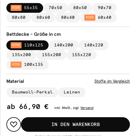
55x35
70x50
80x50
90x70
KIDS
80x80
80x60
80x40
60x40
KIDS
Bettdecke - Größe in cm
110x125
140x200
140x220
KIDS
135x200
155x200
155x220
100x135
KIDS
Material
Stoffe im Vergleich
Baumwoll-Perkal
Leinen
ab
66,90 €
inkl.
MwSt., zzgl.
Versand
IN DEN WARENKORB