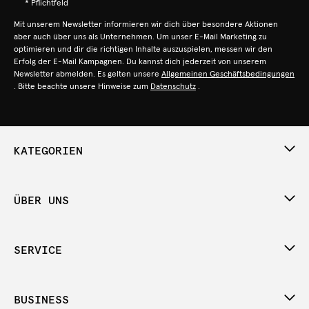
* Pflichtfeld
Mit unserem Newsletter informieren wir dich über besondere Aktionen
aber auch über uns als Unternehmen. Um unser E-Mail Marketing zu
optimieren und dir die richtigen Inhalte auszuspielen, messen wir den
Erfolg der E-Mail Kampagnen. Du kannst dich jederzeit von unserem
Newsletter abmelden. Es gelten unsere
Allgemeinen Geschäftsbedingungen
. Bitte beachte unsere Hinweise zum
Datenschutz
.
KATEGORIEN
ÜBER UNS
SERVICE
BUSINESS