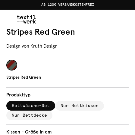
AB 120€ VERSANDKOSTENFREI
Home
Produkte
Bettwäsche
Stripes Red Green
Bettwäsche
Stripes Red Green
Design von
Kruth Design
Stripes Red Green
Produkttyp
Bettwäsche-Set
Nur Bettkissen
Nur Bettdecke
Kissen - Größe in cm