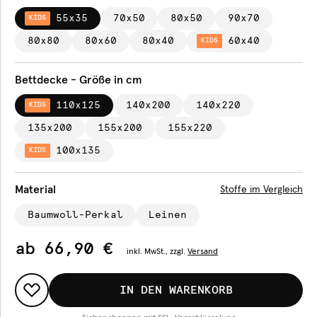
55x35
70x50
80x50
90x70
KIDS
80x80
80x60
80x40
60x40
KIDS
Bettdecke - Größe in cm
110x125
140x200
140x220
KIDS
135x200
155x200
155x220
100x135
KIDS
Material
Stoffe im Vergleich
Baumwoll-Perkal
Leinen
ab
66,90 €
inkl.
MwSt., zzgl.
Versand
IN DEN WARENKORB