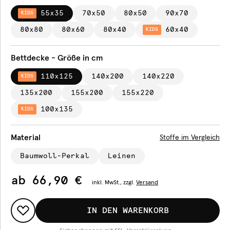
55x35
70x50
80x50
90x70
KIDS
80x80
80x60
80x40
60x40
KIDS
Bettdecke - Größe in cm
110x125
140x200
140x220
KIDS
135x200
155x200
155x220
100x135
KIDS
Material
Stoffe im Vergleich
Baumwoll-Perkal
Leinen
ab
66,90 €
inkl.
MwSt., zzgl.
Versand
IN DEN WARENKORB