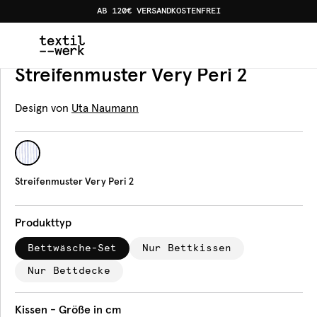
AB 120€ VERSANDKOSTENFREI
Home
Produkte
Bettwäsche
Streifenmuster Very Peri
Bettwäsche
Streifenmuster Very Peri 2
Design von
Uta Naumann
Streifenmuster Very Peri 2
Produkttyp
Bettwäsche-Set
Nur Bettkissen
Nur Bettdecke
Kissen - Größe in cm