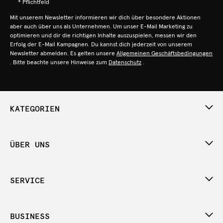
* Pflichtfeld
Mit unserem Newsletter informieren wir dich über besondere Aktionen
aber auch über uns als Unternehmen. Um unser E-Mail Marketing zu
optimieren und dir die richtigen Inhalte auszuspielen, messen wir den
Erfolg der E-Mail Kampagnen. Du kannst dich jederzeit von unserem
Newsletter abmelden. Es gelten unsere
Allgemeinen Geschäftsbedingungen
. Bitte beachte unsere Hinweise zum
Datenschutz
.
KATEGORIEN
ÜBER UNS
SERVICE
BUSINESS