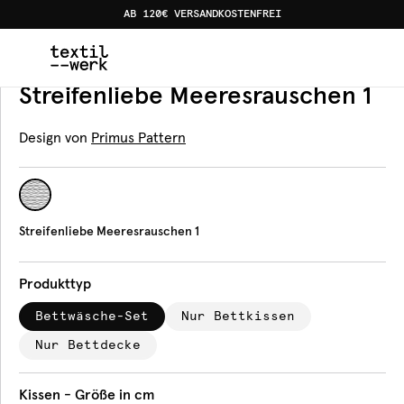
AB 120€ VERSANDKOSTENFREI
Home
Produkte
Bettwäsche
Streifenliebe Meeresrau
Bettwäsche
Streifenliebe Meeresrauschen 1
Design von
Primus Pattern
Streifenliebe Meeresrauschen 1
Produkttyp
Bettwäsche-Set
Nur Bettkissen
Nur Bettdecke
Kissen - Größe in cm