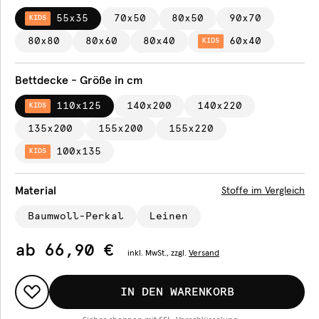
55x35
70x50
80x50
90x70
KIDS
80x80
80x60
80x40
60x40
KIDS
Bettdecke - Größe in cm
110x125
140x200
140x220
KIDS
135x200
155x200
155x220
100x135
KIDS
Material
Stoffe im Vergleich
Baumwoll-Perkal
Leinen
ab
66,90 €
inkl.
MwSt., zzgl.
Versand
IN DEN WARENKORB