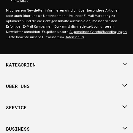
* Pflichtfeld
Mit unserem Newsletter informieren wir dich über besondere Aktionen
aber auch über uns als Unternehmen. Um unser E-Mail Marketing zu
optimieren und dir die richtigen Inhalte auszuspielen, messen wir den
Erfolg der E-Mail Kampagnen. Du kannst dich jederzeit von unserem
Newsletter abmelden. Es gelten unsere
Allgemeinen Geschäftsbedingungen
. Bitte beachte unsere Hinweise zum
Datenschutz
.
KATEGORIEN
ÜBER UNS
SERVICE
BUSINESS