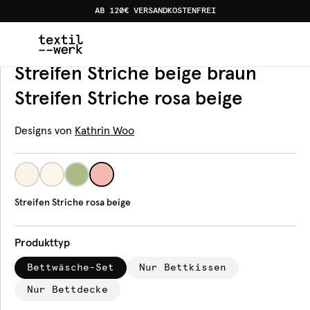
AB 120€ VERSANDKOSTENFREI
Home
Produkte
Bettwäsche
Streifen Striche rosa bei
Bettwäsche
Streifen Striche beige braun
Streifen Striche rosa beige
Designs von
Kathrin Woo
Streifen Striche rosa beige
Produkttyp
Bettwäsche-Set
Nur Bettkissen
Nur Bettdecke