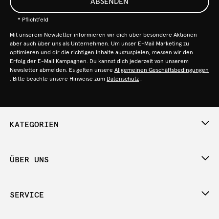
ABSENDEN
* Pflichtfeld
Mit unserem Newsletter informieren wir dich über besondere Aktionen
aber auch über uns als Unternehmen. Um unser E-Mail Marketing zu
optimieren und dir die richtigen Inhalte auszuspielen, messen wir den
Erfolg der E-Mail Kampagnen. Du kannst dich jederzeit von unserem
Newsletter abmelden. Es gelten unsere
Allgemeinen Geschäftsbedingungen
. Bitte beachte unsere Hinweise zum
Datenschutz
.
KATEGORIEN
ÜBER UNS
SERVICE