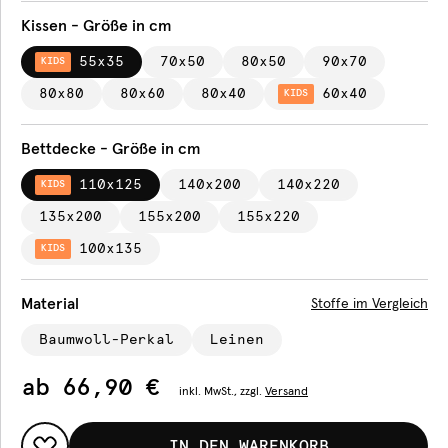
Kissen - Größe in cm
55x35
70x50
80x50
90x70
KIDS
80x80
80x60
80x40
60x40
KIDS
Bettdecke - Größe in cm
110x125
140x200
140x220
KIDS
135x200
155x200
155x220
100x135
KIDS
Material
Stoffe im Vergleich
Baumwoll-Perkal
Leinen
ab
66,90 €
inkl.
MwSt., zzgl.
Versand
IN DEN WARENKORB