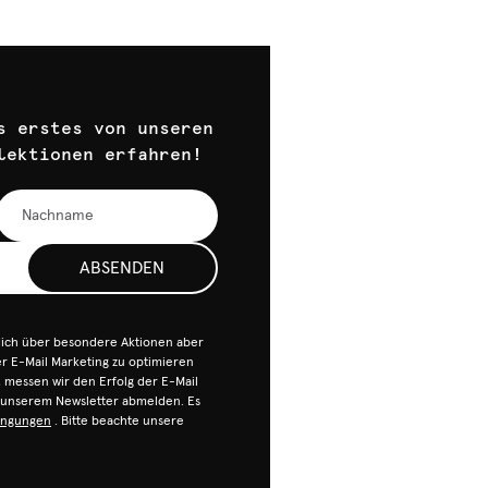
s erstes von unseren
lektionen erfahren!
ABSENDEN
dich über besondere Aktionen aber
 E-Mail Marketing zu optimieren
n, messen wir den Erfolg der E-Mail
n unserem Newsletter abmelden. Es
ingungen
. Bitte beachte unsere