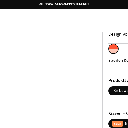
AB 120€ VERSANDKOSTENFREI
Bettw
Stre
Design vo
Streifen R
Produktt
Bettw
Kissen - 
5
KIDS