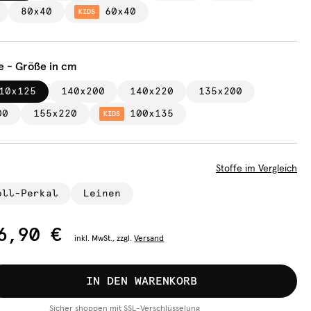
80x40
60x40
KIDS
e - Größe in cm
10x125
140x200
140x220
135x200
00
155x220
100x135
KIDS
Stoffe im Vergleich
oll-Perkal
Leinen
6,90 €
inkl.
MwSt., zzgl.
Versand
IN DEN WARENKORB
Sicher shoppen mit SSL-Verschlüsselung