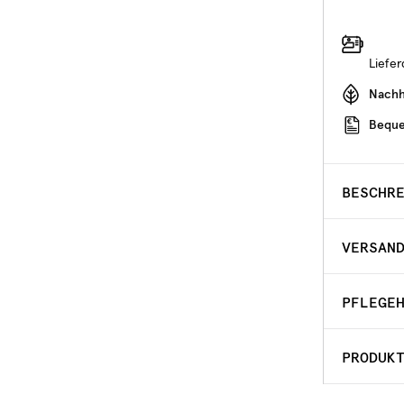
Liefe
Nachha
Beque
BESCHR
VERSAN
PFLEGE
PRODUK