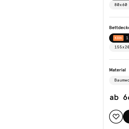
80x60
Bettdeck
1
KIDS
155x2
Material
Baumw
ab
6