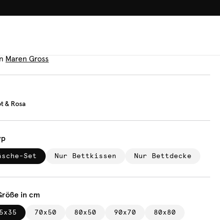
100.000+ GLÜCKLICHE KUN
äsche
ifen Rot & Rosa
n
Maren Gross
ot & Rosa
yp
äsche-Set
Nur Bettkissen
Nur Bettdecke
Größe in cm
5x35
70x50
80x50
90x70
80x80