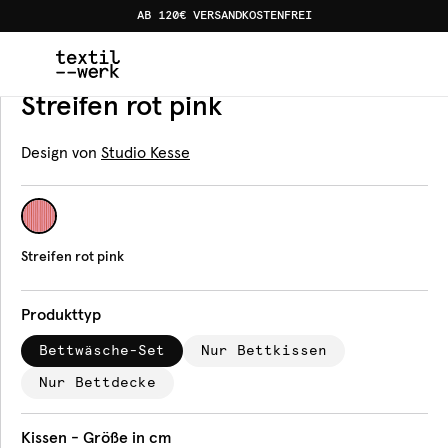
AB 120€ VERSANDKOSTENFREI
Home
Produkte
Bettwäsche
Streifen rot pink
Bettwäsche
Streifen rot pink
Design von
Studio Kesse
Streifen rot pink
Produkttyp
Bettwäsche-Set
Nur Bettkissen
Nur Bettdecke
Kissen - Größe in cm