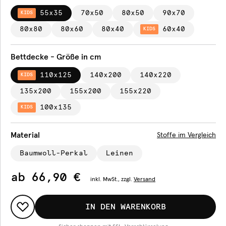
55x35
70x50
80x50
90x70
KIDS
80x80
80x60
80x40
60x40
KIDS
Bettdecke - Größe in cm
110x125
140x200
140x220
KIDS
135x200
155x200
155x220
100x135
KIDS
Material
Stoffe im Vergleich
Baumwoll-Perkal
Leinen
ab
66,90 €
inkl.
MwSt., zzgl.
Versand
IN DEN WARENKORB