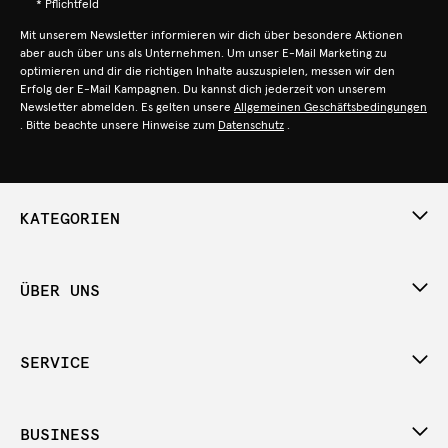
* Pflichtfeld
Mit unserem Newsletter informieren wir dich über besondere Aktionen
aber auch über uns als Unternehmen. Um unser E-Mail Marketing zu
optimieren und dir die richtigen Inhalte auszuspielen, messen wir den
Erfolg der E-Mail Kampagnen. Du kannst dich jederzeit von unserem
Newsletter abmelden. Es gelten unsere
Allgemeinen Geschäftsbedingungen
. Bitte beachte unsere Hinweise zum
Datenschutz
.
KATEGORIEN
ÜBER UNS
SERVICE
BUSINESS