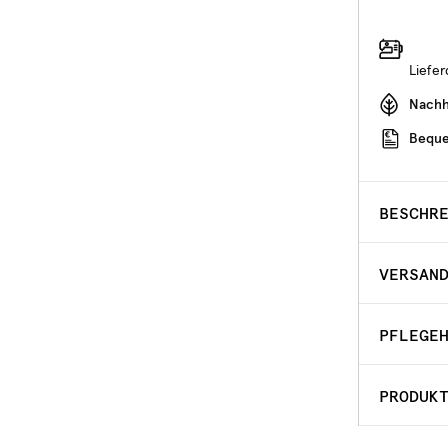
Liefe
Nachha
Beque
BESCHR
VERSAN
PFLEGE
PRODUK