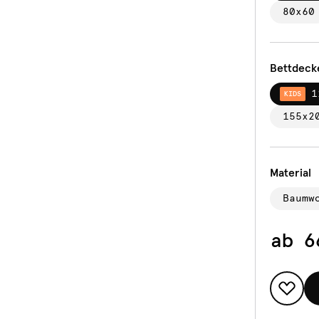
80x60
Bettdeck
1
KIDS
155x2
Material
Baumw
ab
6