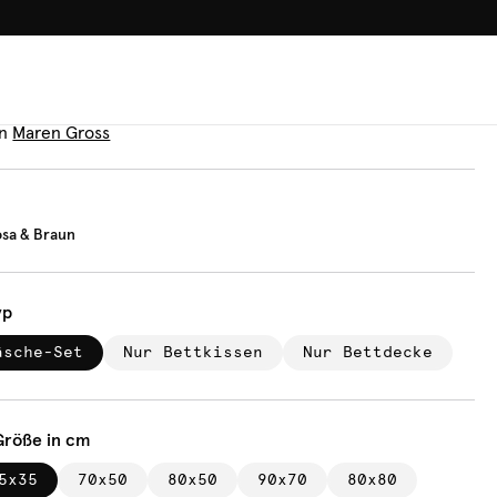
100.000+ GLÜCKLICHE KUN
äsche
ifen Rosa & Braun
n
Maren Gross
osa & Braun
yp
äsche-Set
Nur Bettkissen
Nur Bettdecke
Größe in cm
5x35
70x50
80x50
90x70
80x80