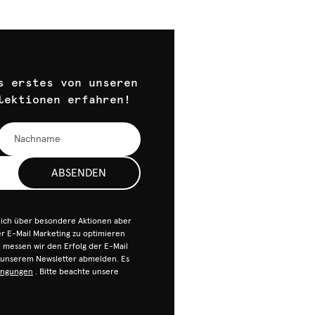
s erstes von unseren
lektionen erfahren!
ABSENDEN
dich über besondere Aktionen aber
 E-Mail Marketing zu optimieren
n, messen wir den Erfolg der E-Mail
n unserem Newsletter abmelden. Es
ingungen
. Bitte beachte unsere