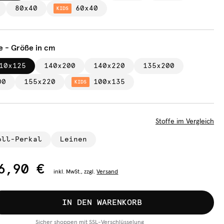
80x40
60x40
KIDS
e - Größe in cm
10x125
140x200
140x220
135x200
00
155x220
100x135
KIDS
Stoffe im Vergleich
oll-Perkal
Leinen
6,90 €
inkl.
MwSt., zzgl.
Versand
IN DEN WARENKORB
Sicher shoppen mit SSL-Verschlüsselung