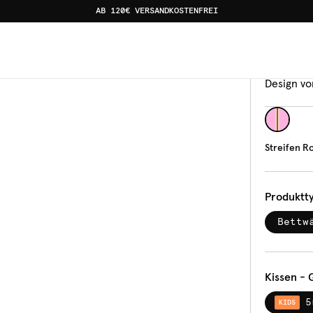
AB 120€ VERSANDKOSTENFREI
n
Bettw
Stre
Design vo
Streifen R
Produktt
Bettw
Kissen - 
5
KIDS