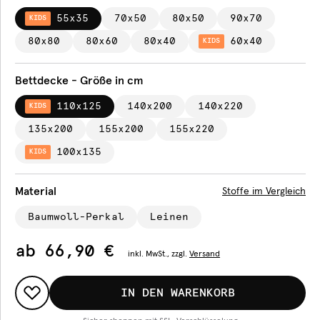
55x35
70x50
80x50
90x70
KIDS
80x80
80x60
80x40
60x40
KIDS
Bettdecke - Größe in cm
110x125
140x200
140x220
KIDS
135x200
155x200
155x220
100x135
KIDS
Material
Stoffe im Vergleich
Baumwoll-Perkal
Leinen
ab
66,90 €
inkl.
MwSt., zzgl.
Versand
IN DEN WARENKORB