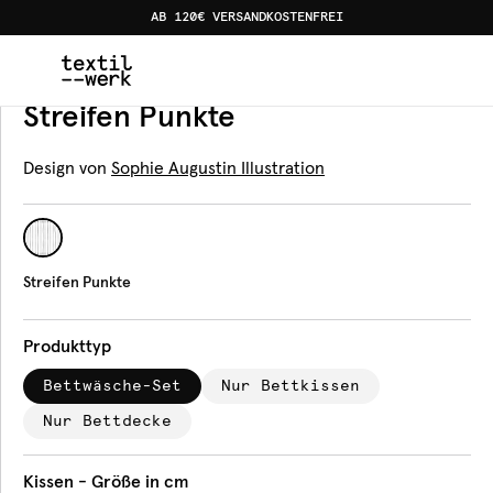
AB 120€ VERSANDKOSTENFREI
Home
Produkte
Bettwäsche
Streifen Punkte
Bettwäsche
Streifen Punkte
Design von
Sophie Augustin Illustration
Streifen Punkte
Produkttyp
Bettwäsche-Set
Nur Bettkissen
Nur Bettdecke
Kissen - Größe in cm