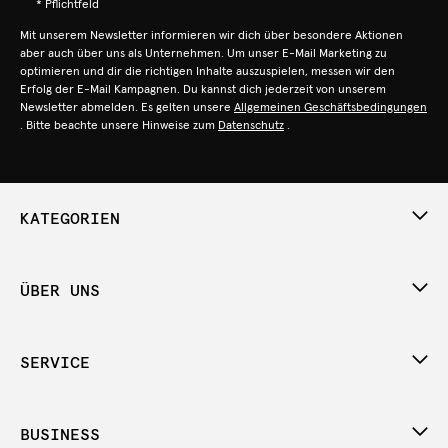
* Pflichtfeld
Mit unserem Newsletter informieren wir dich über besondere Aktionen
aber auch über uns als Unternehmen. Um unser E-Mail Marketing zu
optimieren und dir die richtigen Inhalte auszuspielen, messen wir den
Erfolg der E-Mail Kampagnen. Du kannst dich jederzeit von unserem
Newsletter abmelden. Es gelten unsere
Allgemeinen Geschäftsbedingungen
. Bitte beachte unsere Hinweise zum
Datenschutz
.
KATEGORIEN
ÜBER UNS
SERVICE
BUSINESS