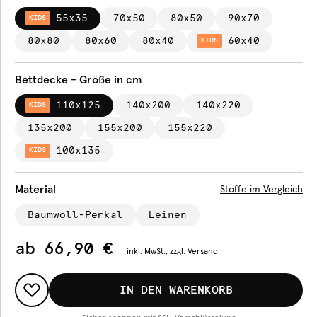
55x35
70x50
80x50
90x70
KIDS
80x80
80x60
80x40
60x40
KIDS
Bettdecke - Größe in cm
110x125
140x200
140x220
KIDS
135x200
155x200
155x220
100x135
KIDS
Material
Stoffe im Vergleich
Baumwoll-Perkal
Leinen
ab
66,90 €
inkl.
MwSt., zzgl.
Versand
IN DEN WARENKORB