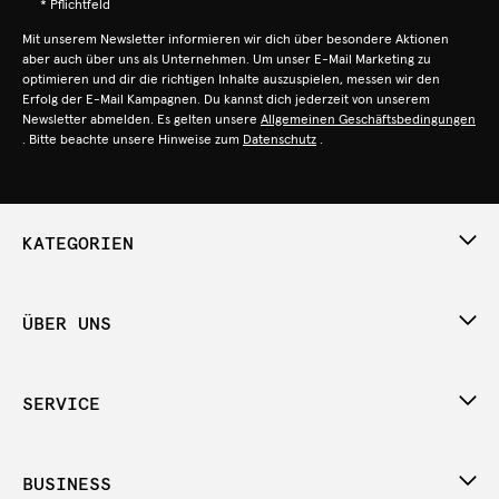
* Pflichtfeld
Mit unserem Newsletter informieren wir dich über besondere Aktionen
aber auch über uns als Unternehmen. Um unser E-Mail Marketing zu
optimieren und dir die richtigen Inhalte auszuspielen, messen wir den
Erfolg der E-Mail Kampagnen. Du kannst dich jederzeit von unserem
Newsletter abmelden. Es gelten unsere
Allgemeinen Geschäftsbedingungen
. Bitte beachte unsere Hinweise zum
Datenschutz
.
KATEGORIEN
ÜBER UNS
SERVICE
BUSINESS