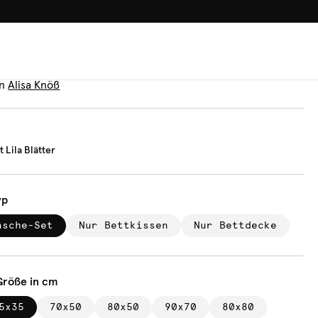
100.000+ GLÜCKLICHE KUN
äsche
ifen Mit Lila Blätter
n
Alisa Knöß
t Lila Blätter
yp
äsche-Set
Nur Bettkissen
Nur Bettdecke
Größe in cm
5x35
70x50
80x50
90x70
80x80