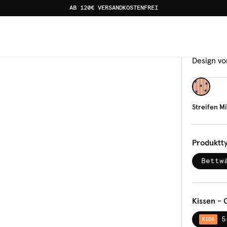
AB 120€ VERSANDKOSTENFREI
er
Bettw
Stre
Design vo
Streifen Mi
Produktt
Bettw
Kissen - 
5
KIDS