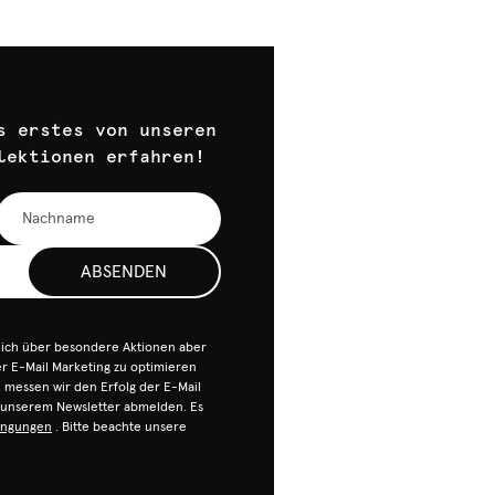
s erstes von unseren
lektionen erfahren!
ABSENDEN
dich über besondere Aktionen aber
 E-Mail Marketing zu optimieren
n, messen wir den Erfolg der E-Mail
n unserem Newsletter abmelden. Es
ingungen
. Bitte beachte unsere