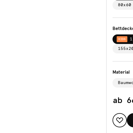
80x60
Bettdeck
1
KIDS
155x2
Material
Baumw
ab
6