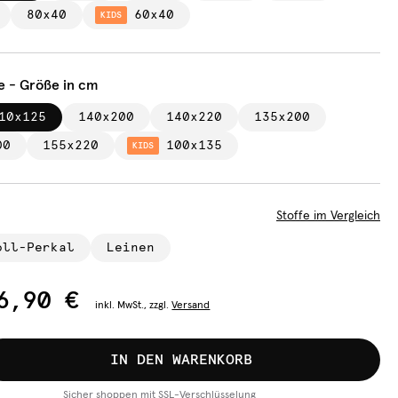
80x40
60x40
KIDS
e - Größe in cm
10x125
140x200
140x220
135x200
00
155x220
100x135
KIDS
Stoffe im Vergleich
oll-Perkal
Leinen
6,90 €
inkl.
MwSt., zzgl.
Versand
IN DEN WARENKORB
Sicher shoppen mit SSL-Verschlüsselung