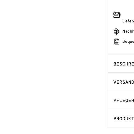
Liefe
Nachha
Beque
BESCHR
VERSAN
PFLEGE
PRODUK