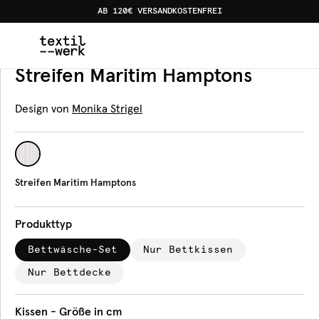
AB 120€ VERSANDKOSTENFREI
Home
Produkte
Bettwäsche
Streifen Maritim Hampt
Bettwäsche
Streifen Maritim Hamptons
Design von
Monika Strigel
Streifen Maritim Hamptons
Produkttyp
Bettwäsche-Set
Nur Bettkissen
Nur Bettdecke
Kissen - Größe in cm