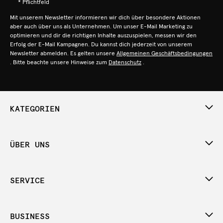
* Pflichtfeld
Mit unserem Newsletter informieren wir dich über besondere Aktionen
aber auch über uns als Unternehmen. Um unser E-Mail Marketing zu
optimieren und dir die richtigen Inhalte auszuspielen, messen wir den
Erfolg der E-Mail Kampagnen. Du kannst dich jederzeit von unserem
Newsletter abmelden. Es gelten unsere
Allgemeinen Geschäftsbedingungen
. Bitte beachte unsere Hinweise zum
Datenschutz
.
KATEGORIEN
ÜBER UNS
SERVICE
BUSINESS