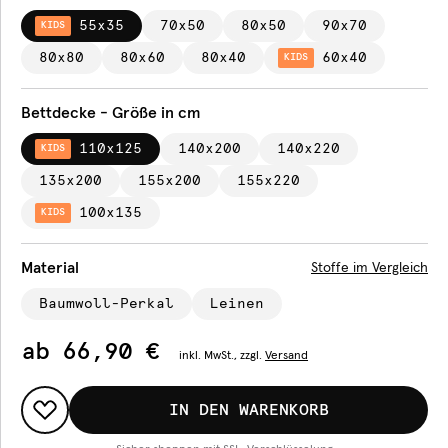
55x35
70x50
80x50
90x70
KIDS
80x80
80x60
80x40
60x40
KIDS
Bettdecke - Größe in cm
110x125
140x200
140x220
KIDS
135x200
155x200
155x220
100x135
KIDS
Material
Stoffe im Vergleich
Baumwoll-Perkal
Leinen
ab
66,90 €
inkl.
MwSt., zzgl.
Versand
IN DEN WARENKORB