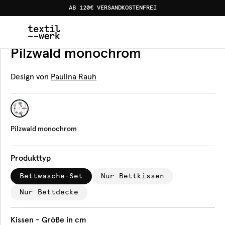
AB 120€ VERSANDKOSTENFREI
Home
Produkte
Bettwäsche
Pilzwald monochrom
Bettwäsche
Pilzwald monochrom
Design von
Paulina Rauh
Pilzwald monochrom
Produkttyp
Bettwäsche-Set
Nur Bettkissen
Nur Bettdecke
Kissen - Größe in cm