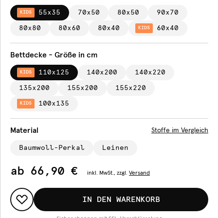
55x35
70x50
80x50
90x70
KIDS
80x80
80x60
80x40
60x40
KIDS
Bettdecke - Größe in cm
110x125
140x200
140x220
KIDS
135x200
155x200
155x220
100x135
KIDS
Material
Stoffe im Vergleich
Baumwoll-Perkal
Leinen
ab
66,90 €
inkl.
MwSt., zzgl.
Versand
IN DEN WARENKORB