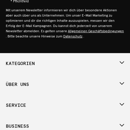
* Pflichtfeld
Mit unserem Newsletter informieren wir dich über besondere Aktionen
aber auch über uns als Unternehmen. Um unser E-Mail Marketing zu
optimieren und dir die richtigen Inhalte auszuspielen, messen wir den
Erfolg der E-Mail Kampagnen. Du kannst dich jederzeit von unserem
Newsletter abmelden. Es gelten unsere
Allgemeinen Geschäftsbedingungen
. Bitte beachte unsere Hinweise zum
Datenschutz
.
KATEGORIEN
ÜBER UNS
SERVICE
BUSINESS