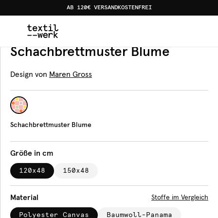
AB 120€ VERSANDKOSTENFREI
Home
Produkte
Bankauflagen
Schachbrettmuster Bl
Bankauflage
Schachbrettmuster Blume
Design von
Maren Gross
Schachbrettmuster Blume
Größe in cm
120x48
150x48
Material
Stoffe im Vergleich
Polyester Canvas
Baumwoll-Panama