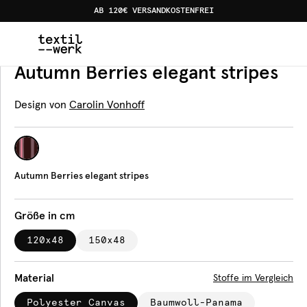
AB 120€ VERSANDKOSTENFREI
Home
Produkte
Bankauflagen
Autumn Berries elegant
Bankauflage
Autumn Berries elegant stripes
Design von
Carolin Vonhoff
Autumn Berries elegant stripes
Größe in cm
120x48
150x48
Material
Stoffe im Vergleich
Polyester Canvas
Baumwoll-Panama