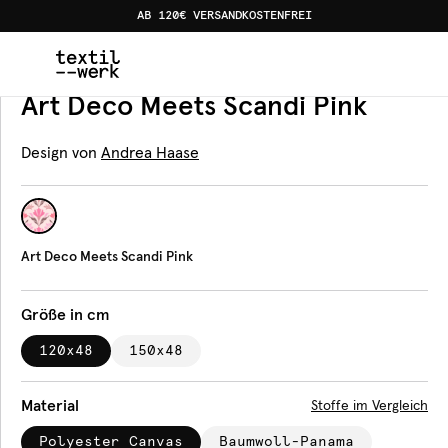
AB 120€ VERSANDKOSTENFREI
Home
Produkte
Bankauflagen
Art Deco Meets Scandi
Bankauflage
Art Deco Meets Scandi Pink
Design von
Andrea Haase
Art Deco Meets Scandi Pink
Größe in cm
120x48
150x48
Material
Stoffe im Vergleich
Polyester Canvas
Baumwoll-Panama