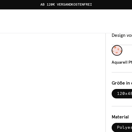
AB 120€ VERSANDKOSTENFREI
ster
Banka
Aqua
Design vo
Aquarell P
Größe in
120x4
Material
Polye