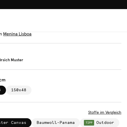
100.000+ GLÜCKLICHE KUN
uflage
rell Pfirsich Muster
n
Menina Lisboa
firsich Muster
 cm
8
150x48
Stoffe im Vergleich
ster Canvas
Baumwoll-Panama
Outdoor
TIPP