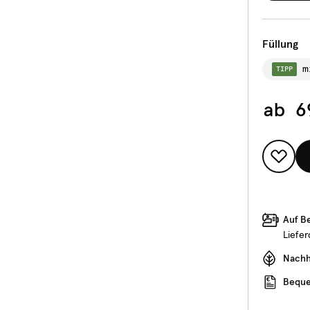
Füllung
m
TIPP
ab
6
Auf B
Liefe
Nachha
Beque