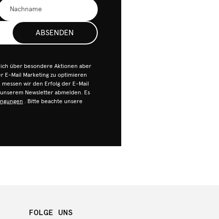
ABSENDEN
dich über besondere Aktionen aber
 E-Mail Marketing zu optimieren
n, messen wir den Erfolg der E-Mail
n unserem Newsletter abmelden. Es
ingungen
. Bitte beachte unsere
FOLGE UNS