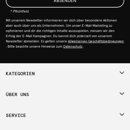
ABSENDEN
* Pflichtfeld
Mit unserem Newsletter informieren wir dich über besondere Aktionen
aber auch über uns als Unternehmen. Um unser E-Mail Marketing zu
optimieren und dir die richtigen Inhalte auszuspielen, messen wir den
Erfolg der E-Mail Kampagnen. Du kannst dich jederzeit von unserem
Newsletter abmelden. Es gelten unsere
Allgemeinen Geschäftsbedingungen
. Bitte beachte unsere Hinweise zum
Datenschutz
.
KATEGORIEN
ÜBER UNS
SERVICE