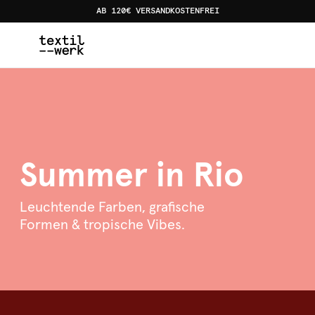
AB 120€ VERSANDKOSTENFREI
Home
Kollektionen
Summer in Rio
Summer in Rio
Leuchtende Farben, grafische
Formen & tropische Vibes.