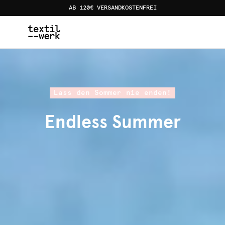
AB 120€ VERSANDKOSTENFREI
Home
Kollektionen
Endless Summer
Lass den Sommer nie enden!
Endless Summer